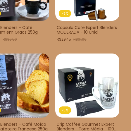
-
5
%
 Blenders - Café
Cápsula Café Expert Blenders
um em Grãos 250g
MODERADA - 10 Unid
2
R$39,50
R$29,45
R$31,00
-
5
%
 Blenders - Café Moído
Drip Coffee Gourmet Expert
afeteira Francesa 250g
Blenders - Torra Média - 100g