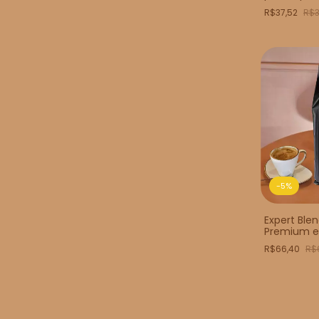
R$37,52
R$3
-
5
%
Expert Ble
Premium e
R$66,40
R$