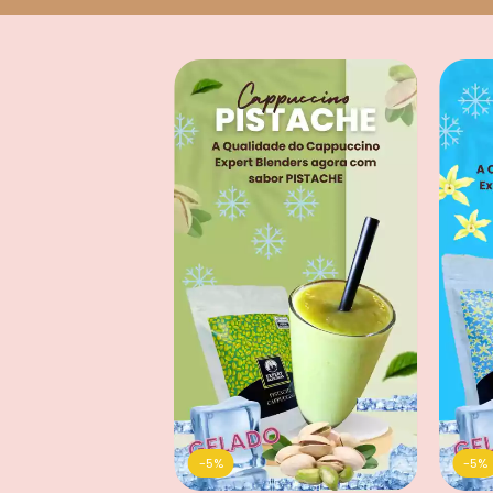
-
5
%
-
5
%