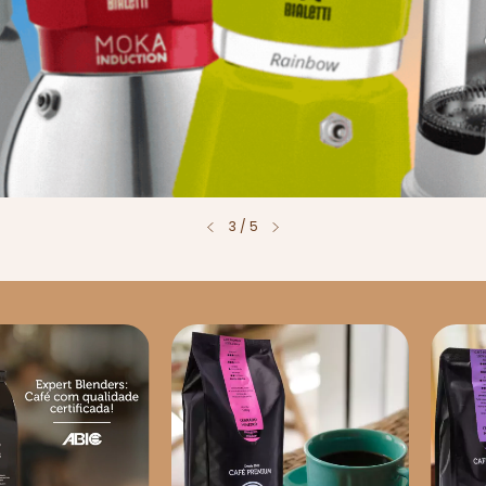
4
/
5