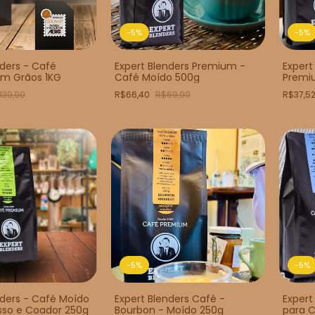
-
5
%
-
5
%
nders - Café
Expert Blenders Premium -
Expert
m Grãos 1KG
Café Moído 500g
Premi
139,90
R$66,40
R$69,90
R$37,5
-
5
%
-
5
%
nders - Café Moído
Expert Blenders Café -
Expert
sso e Coador 250g
Bourbon - Moído 250g
para C