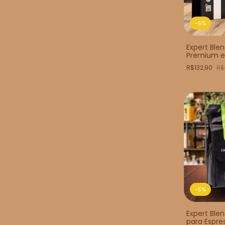
-
5
%
Expert Ble
Premium e
R$132,90
R$
-
5
%
Expert Ble
para Espre