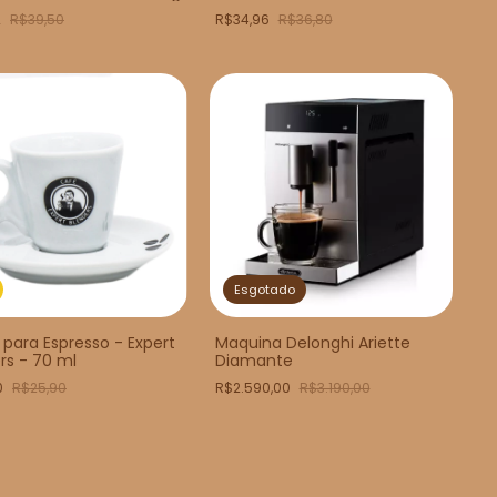
- 10 unids
2
R$39,50
R$34,96
R$36,80
Esgotado
 para Espresso - Expert
Maquina Delonghi Ariette
rs - 70 ml
Diamante
0
R$25,90
R$2.590,00
R$3.190,00