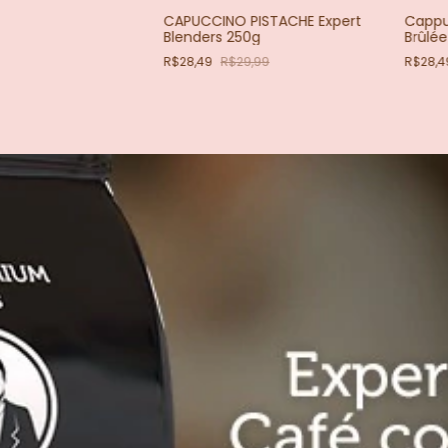
CAPUCCINO PISTACHE Expert
Cappu
Blenders 250g
Brûlée
R$28,49
R$29,99
R$28,