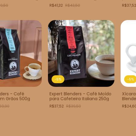
9,50
R$41,32
R$43,50
R$37,5
-
5
%
-
5
%
nders - Café
Expert Blenders - Café Moído
Xícara
m Grãos 500g
para Cafeteira Italiana 250g
Blende
69,90
R$37,52
R$39,50
R$24,6