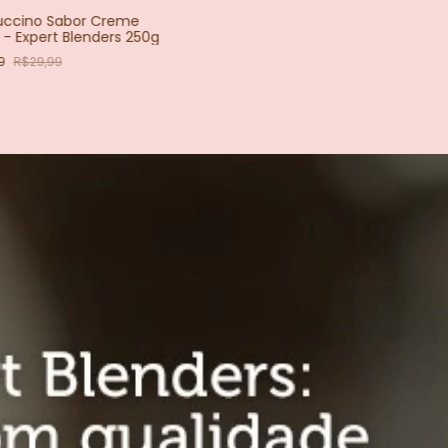
ccino Sabor Creme
 - Expert Blenders 250g
49
R$29,99