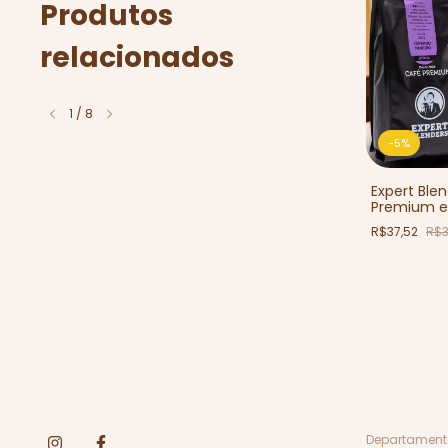
Produtos
relacionados
1
/
8
-
5
%
urmet Expert
Expert Ble
-
5
%
a Média - 100g
Premium e
R$37,52
R$3
Expert Blenders - Café Moído
para Cafeteira Francesa 250g
R$37,52
R$39,50
Departament