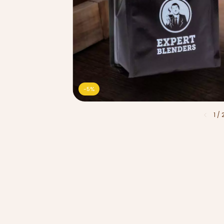
-
5
%
1
/