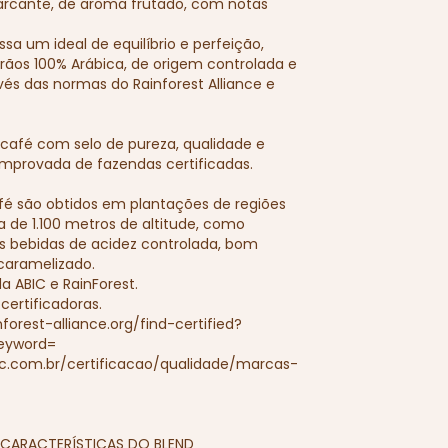
cante, de aroma frutado, com notas
sa um ideal de equilíbrio e perfeição,
ãos 100% Arábica, de origem controlada e
vés das normas do Rainforest Alliance e
, café com selo de pureza, qualidade e
mprovada de fazendas certificadas.
fé são obtidos em plantações de regiões
a de 1.100 metros de altitude, como
s bebidas de acidez controlada, bom
caramelizado.
da ABIC e RainForest.
 certificadoras.
forest-alliance.org/find-certified?
eyword=
ic.com.br/certificacao/qualidade/marcas-
CARACTERÍSTICAS DO BLEND