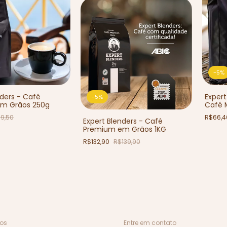
-
5
%
nders - Café
Exper
-
5
%
m Grãos 250g
Café 
9,50
R$66,
Expert Blenders - Café
Premium em Grãos 1KG
R$132,90
R$139,90
os
Entre em contato