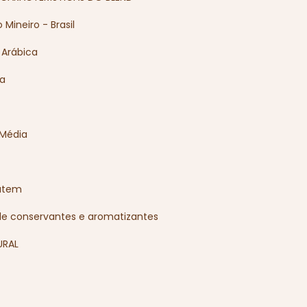
Mineiro - Brasil
 Arábica
ma
 Média
útem
de conservantes e aromatizantes
URAL