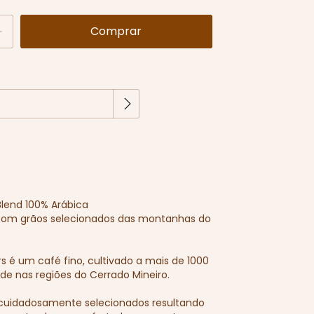
Alterar CEP
EP:
lend 100% Arábica
om grãos selecionados das montanhas do
.
rs é um café fino, cultivado a mais de 1000
ude nas regiões do Cerrado Mineiro.
 cuidadosamente selecionados resultando