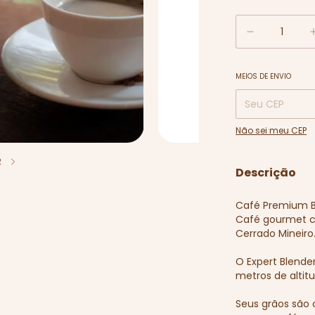
MEIOS DE ENVIO
Entregas para o C
Não sei meu CEP
2
Descrição
Café Premium B
Café gourmet c
Cerrado Mineiro
O Expert Blende
metros de altit
Seus grãos são