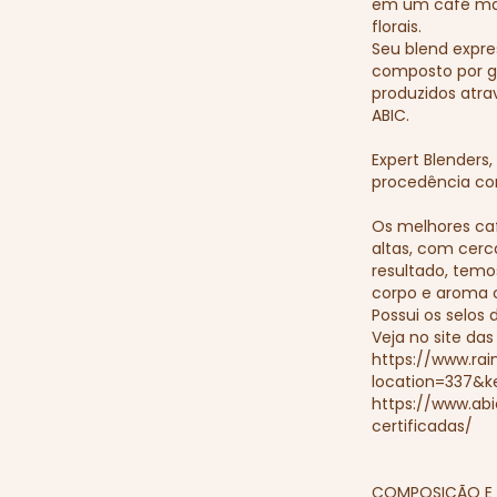
em um café mar
florais.
Seu blend expres
composto por gr
produzidos atra
ABIC.
Expert Blenders
procedência co
Os melhores ca
altas, com cerc
resultado, temo
corpo e aroma 
Possui os selos 
Veja no site das
https://www.rain
location=337&k
https://www.ab
certificadas/
COMPOSIÇÃO E 