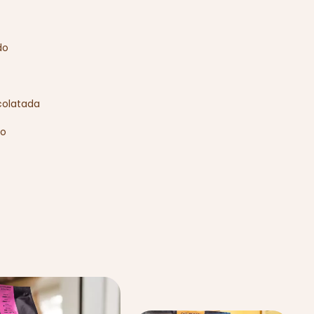
do
colatada
do