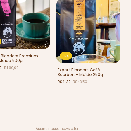
t Blenders Premium -
-
5
%
Moído 500g
40
R$69,90
Expert Blenders Café -
Bourbon - Moído 250g
R$41,32
R$43,50
Assine nossa newsletter