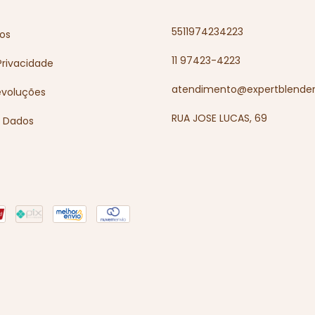
5511974234223
os
11 97423-4223
 Privacidade
atendimento@expertblender
evoluções
RUA JOSE LUCAS, 69
e Dados