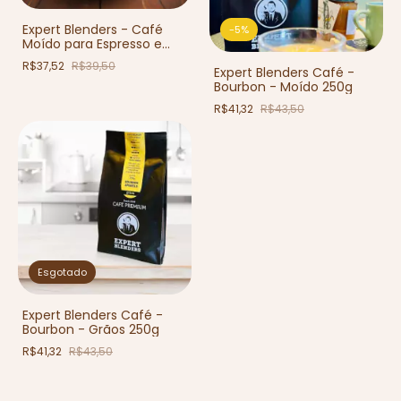
Expert Blenders - Café
-
5
%
Moído para Espresso e
Coador 250g
R$37,52
R$39,50
Expert Blenders Café -
Bourbon - Moído 250g
R$41,32
R$43,50
Esgotado
Expert Blenders Café -
Bourbon - Grãos 250g
R$41,32
R$43,50