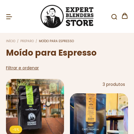
INÍCIO
/
PREPARO
/
MOÍDO PARA ESPRESSO
Moído para Espresso
Filtrar e ordenar
3 produtos
-
5
%