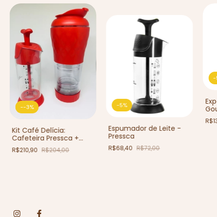
-
Exp
-
5
%
-
-3
%
Gou
R$1
Espumador de Leite -
Kit Café Delícia:
Pressca
Cafeteira Pressca +
Espumador de Leite
R$68,40
R$72,00
R$210,90
R$204,00