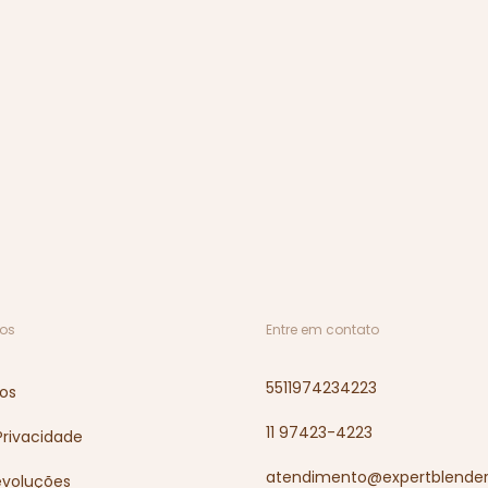
os
Entre em contato
5511974234223
os
11 97423-4223
 Privacidade
atendimento@expertblender
evoluções