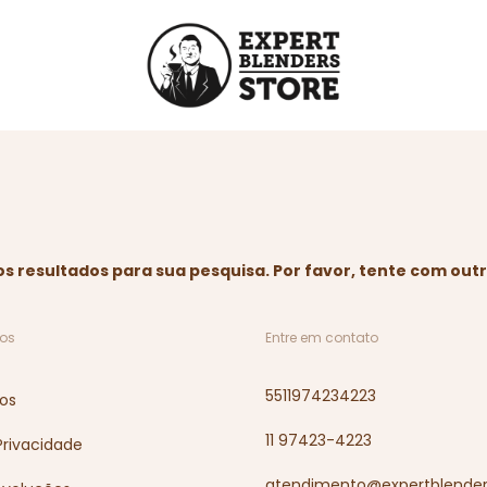
 resultados para sua pesquisa. Por favor, tente com outro
os
Entre em contato
5511974234223
os
11 97423-4223
 Privacidade
atendimento@expertblender