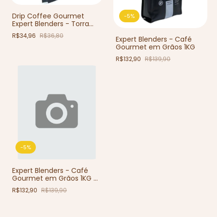
Drip Coffee Gourmet
-
5
%
Expert Blenders - Torra
Média - 100g - 10 unids
R$34,96
R$36,80
Expert Blenders - Café
Gourmet em Grãos 1KG
R$132,90
R$139,90
-
5
%
Expert Blenders - Café
Gourmet em Grãos 1KG -
(cópia)
R$132,90
R$139,90