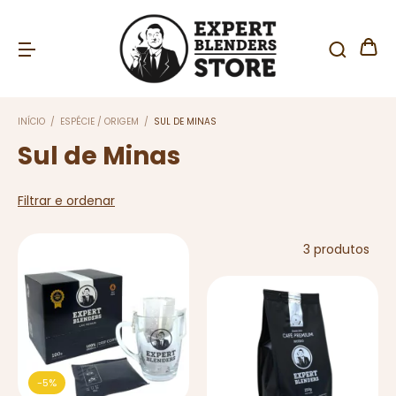
INÍCIO
/
ESPÉCIE / ORIGEM
/
SUL DE MINAS
Sul de Minas
Filtrar e ordenar
3 produtos
-
5
%