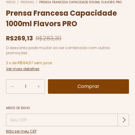
INÍCIO
/
PREPARO
/
PRENSA FRANCESA CAPACIDADE 1000ML FLAVORS PRO
Prensa Francesa Capacidade
1000ml Flavors PRO
R$269,13
R$283,30
O desconto pode mudar ao ser combinado com outras
promoções.
2
x
de
R$134,57
sem juros
Ver mais detalhes
Alterar CEP
MEIOS DE ENVIO
Entregas para o CEP:
Não sei meu CEP