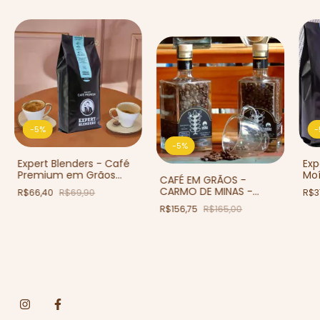
-
5
%
-
-
5
%
Expert Blenders - Café
Exp
Premium em Grãos
Moí
CAFÉ EM GRÃOS -
500g
Fra
CARMO DE MINAS -
R$66,40
R$69,90
R$3
GARRAFA MICROLOTE
R$156,75
R$165,00
ESPECIAL - 250 g