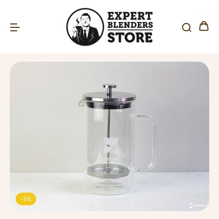
-
5
%