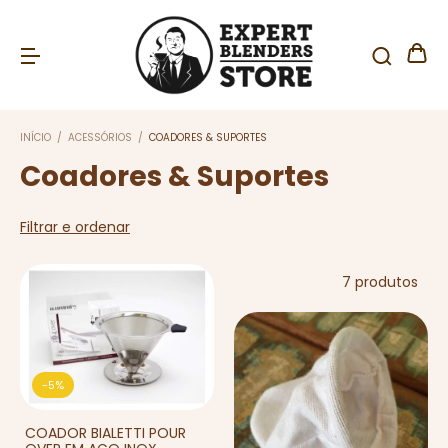
INÍCIO
/
ACESSÓRIOS
/
COADORES & SUPORTES
Coadores & Suportes
Filtrar e ordenar
7 produtos
-
5
%
COADOR BIALETTI POUR