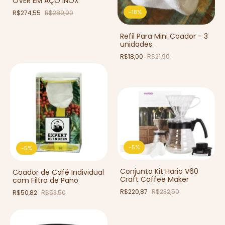
OVER EM AÇO INOX
-
18
%
R$274,55
R$289,00
Refil Para Mini Coador - 3
unidades.
R$18,00
R$21,90
-
5
%
-
5
%
Conjunto Kit Hario V60
Coador de Café Individual
Craft Coffee Maker
com Filtro de Pano
R$220,87
R$232,50
R$50,82
R$53,50