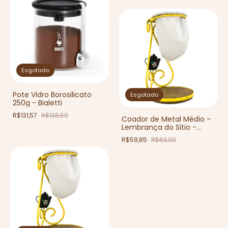
Esgotado
Pote Vidro Borosilicato
Esgotado
250g - Bialetti
R$131,57
R$138,50
Coador de Metal Médio -
Lembrança do Sitio -
Artesanal
R$59,85
R$63,00