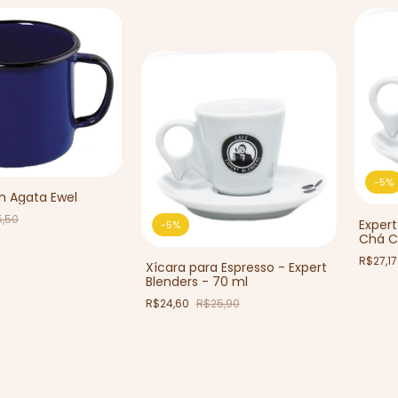
-
5
%
 Agata Ewel
5,50
Expert
-
5
%
Chá C
R$27,1
Xícara para Espresso - Expert
Blenders - 70 ml
R$24,60
R$25,90