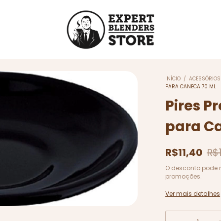
INÍCIO
/
ACESSÓRIOS
PARA CANECA 70 ML
Pires P
para C
R$11,40
R$
O desconto pode 
promoções.
Ver mais detalhes