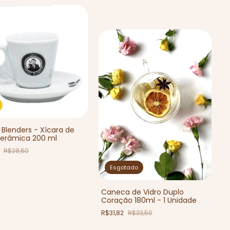
 Blenders - Xícara de
erâmica 200 ml
7
R$28,60
Esgotado
Caneca de Vidro Duplo
Coração 180ml - 1 Unidade
R$31,82
R$33,50