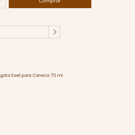
Alterar CEP
EP:
Agata Ewel para Caneca 70 ml