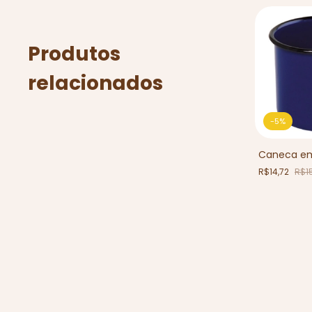
Produtos
relacionados
-
5
%
Caneca em
R$14,72
R$1