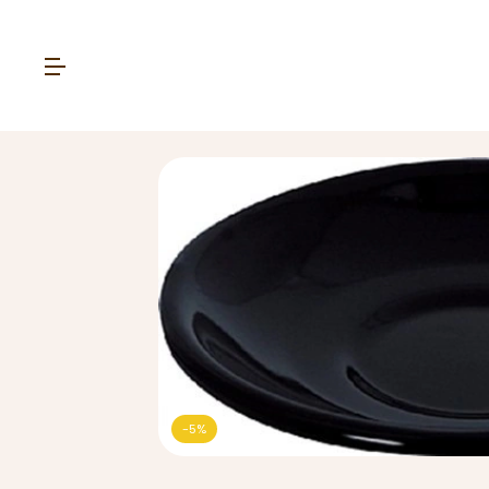
-
5
%