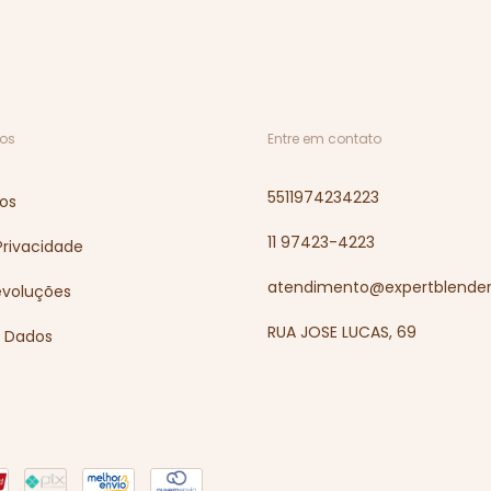
os
Entre em contato
5511974234223
os
11 97423-4223
 Privacidade
atendimento@expertblender
evoluções
RUA JOSE LUCAS, 69
e Dados