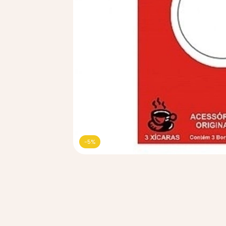
-
5
%