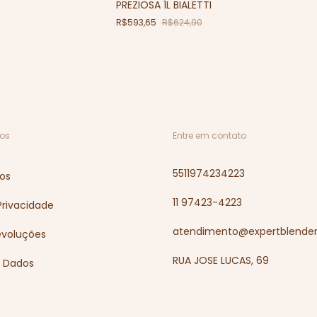
PREZIOSA 1L BIALETTI
R$593,65
R$624,90
os
Entre em contato
5511974234223
os
11 97423-4223
 Privacidade
atendimento@expertblender
evoluções
RUA JOSE LUCAS, 69
e Dados