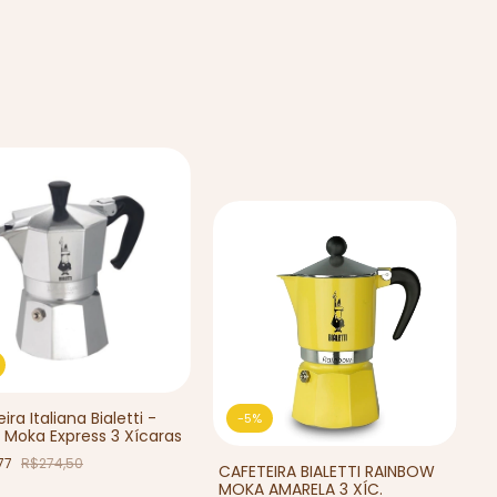
ira Italiana Bialetti -
-
5
%
 Moka Express 3 Xícaras
77
R$274,50
CAFETEIRA BIALETTI RAINBOW
MOKA AMARELA 3 XÍC.