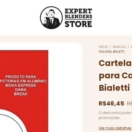
INÍCIO
/
MARCAS
/
ITALIANA BIALETTI
Cartela
para Ca
Bialetti
R$46,45
R
O desconto pode 
promoções.
Ver mais detalhes