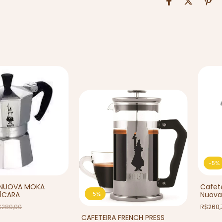
-
5
%
 NUOVA MOKA
Cafete
XÍCARA
Nuova
-
5
%
$289,90
R$260,
CAFETEIRA FRENCH PRESS