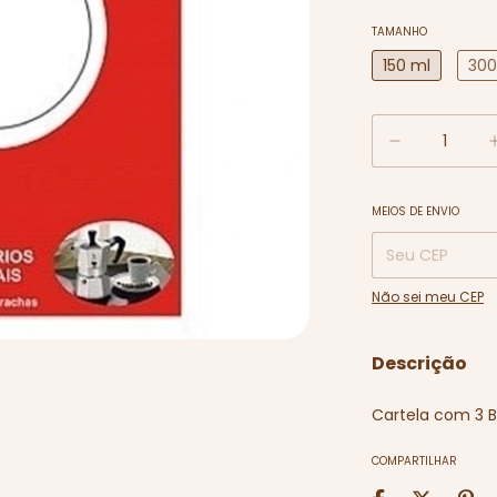
TAMANHO
150 ml
300
MEIOS DE ENVIO
Entregas para o C
Não sei meu CEP
Descrição
Cartela com 3 Bo
COMPARTILHAR