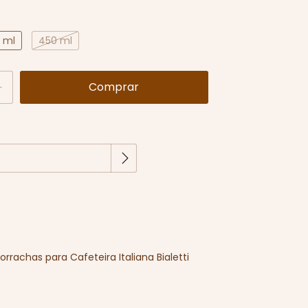
 ml
450 ml
Alterar CEP
EP:
rrachas para Cafeteira Italiana Bialetti